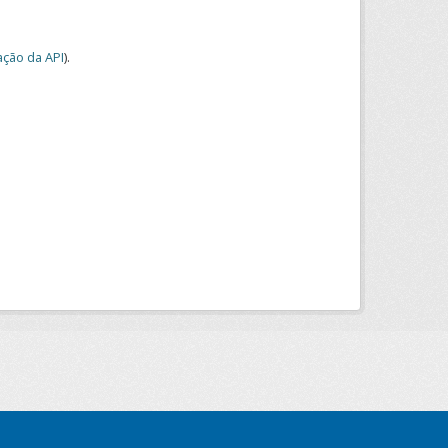
ção da API
).