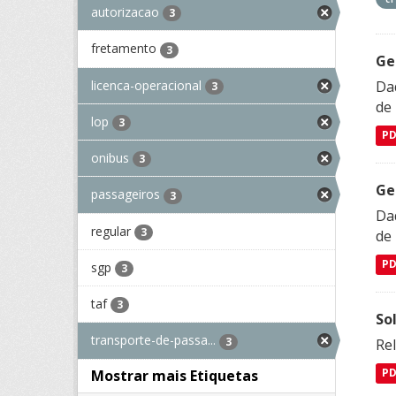
autorizacao
3
fretamento
3
Ge
licenca-operacional
Dad
3
de
lop
3
P
onibus
3
Ge
passageiros
3
Dad
regular
3
de
P
sgp
3
taf
3
So
transporte-de-passa...
3
Re
Mostrar mais Etiquetas
P