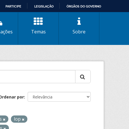
PARTICIPE
LEGISLAÇÃO
ÓRGÃOS DO GOVERNO
zações
Temas
Sobre
Ordenar por
us
lop
os