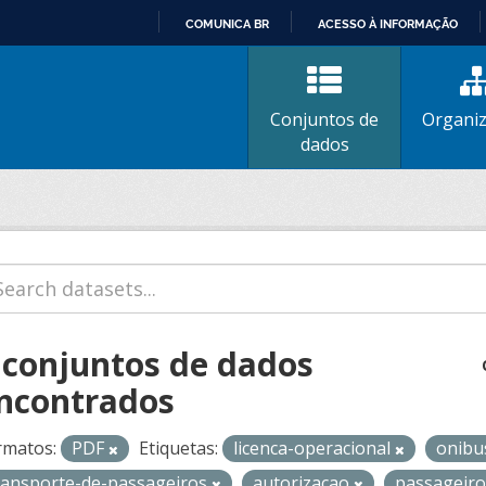
COMUNICA BR
ACESSO À INFORMAÇÃO
IR
PARA
O
Conjuntos de
Organi
CONTEÚDO
dados
 conjuntos de dados
ncontrados
rmatos:
PDF
Etiquetas:
licenca-operacional
onib
ransporte-de-passageiros
autorizacao
passageir