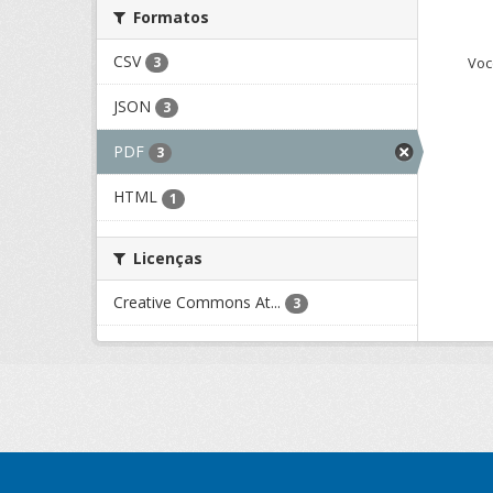
Formatos
CSV
Voc
3
JSON
3
PDF
3
HTML
1
Licenças
Creative Commons At...
3