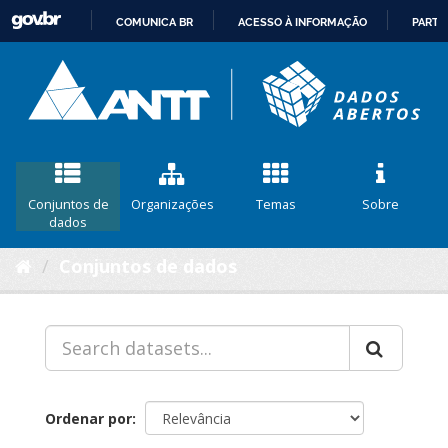
COMUNICA BR
ACESSO À INFORMAÇÃO
PARTI
IR
PARA
O
CONTEÚDO
Conjuntos de
Organizações
Temas
Sobre
dados
Conjuntos de dados
Ordenar por