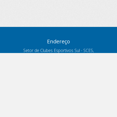
Endereço
Setor de Clubes Esportivos Sul - SCES,
trecho 03, lote 10, Projeto Orla Polo 8
- Brasília - DF
Contatos
Telefone 166
ouvidoria@antt.gov.br
Formulário Fale Conosco