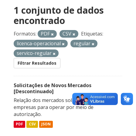
1 conjunto de dados
encontrado
Formatos:
PDF
CSV
Etiquetas:
licenca-operacional
regular
servico-regular
Filtrar Resultados
Solicitações de Novos Mercados
[Descontinuado]
Relação dos mercados solicitados pelas
empresas para operar por meio de
autorização.
PDF
CSV
JSON