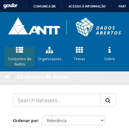
COMUNICA BR
ACESSO À INFORMAÇÃO
PARTI
IR
PARA
O
CONTEÚDO
Conjuntos de
Organizações
Temas
Sobre
dados
Conjuntos de dados
Ordenar por