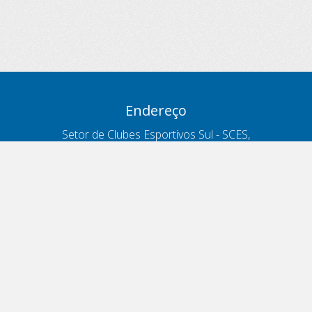
Endereço
Setor de Clubes Esportivos Sul - SCES,
trecho 03, lote 10, Projeto Orla Polo 8
- Brasília - DF
Contatos
Telefone 166
ouvidoria@antt.gov.br
Formulário Fale Conosco