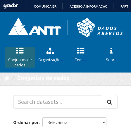
COMUNICA BR
ACESSO À INFORMAÇÃO
PARTI
IR
PARA
O
CONTEÚDO
Conjuntos de
Organizações
Temas
Sobre
dados
Conjuntos de dados
Ordenar por