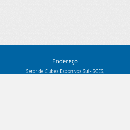
Endereço
Setor de Clubes Esportivos Sul - SCES,
trecho 03, lote 10, Projeto Orla Polo 8
- Brasília - DF
Contatos
Telefone 166
ouvidoria@antt.gov.br
Formulário Fale Conosco