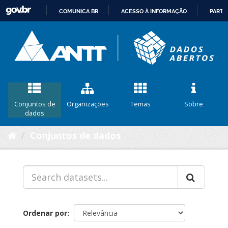
COMUNICA BR
ACESSO À INFORMAÇÃO
PARTI
IR
PARA
O
CONTEÚDO
Conjuntos de
Organizações
Temas
Sobre
dados
Conjuntos de dados
Ordenar por