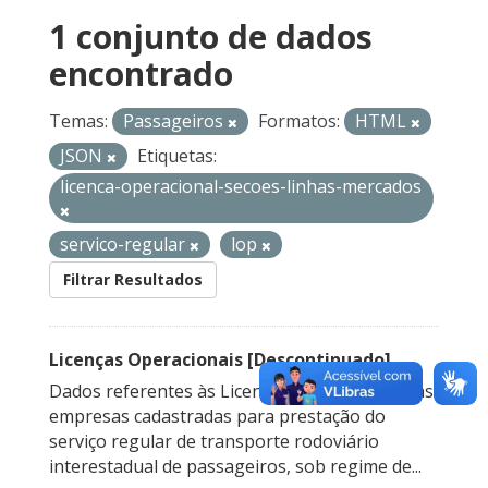
1 conjunto de dados
encontrado
Temas:
Passageiros
Formatos:
HTML
JSON
Etiquetas:
licenca-operacional-secoes-linhas-mercados
servico-regular
lop
Filtrar Resultados
Licenças Operacionais [Descontinuado]
Dados referentes às Licenças Operacionais das
empresas cadastradas para prestação do
serviço regular de transporte rodoviário
interestadual de passageiros, sob regime de...