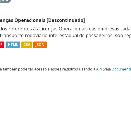
cenças Operacionais [Descontinuado]
dos referentes às Licenças Operacionais das empresas cadas
transporte rodoviário interestadual de passageiros, sob reg
DF
HTML
CSV
JSON
ê também pode ter acesso a esses registros usando a
API
(veja
Documenta