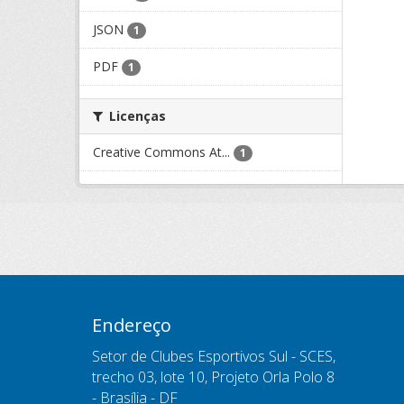
JSON
1
PDF
1
Licenças
Creative Commons At...
1
Endereço
Setor de Clubes Esportivos Sul - SCES,
trecho 03, lote 10, Projeto Orla Polo 8
- Brasília - DF