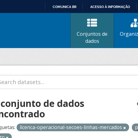
COMUNICA BR
ACESSO À INFORMAÇÃO
IR
PARA
O
Conjuntos de
Organi
CONTEÚDO
dados
 conjunto de dados
ncontrado
quetas:
licenca-operacional-secoes-linhas-mercados
p
gp