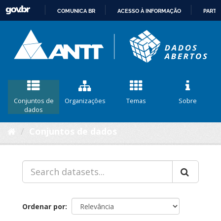
COMUNICA BR
ACESSO À INFORMAÇÃO
PARTI
IR
PARA
O
CONTEÚDO
Conjuntos de
Organizações
Temas
Sobre
dados
Conjuntos de dados
Ordenar por