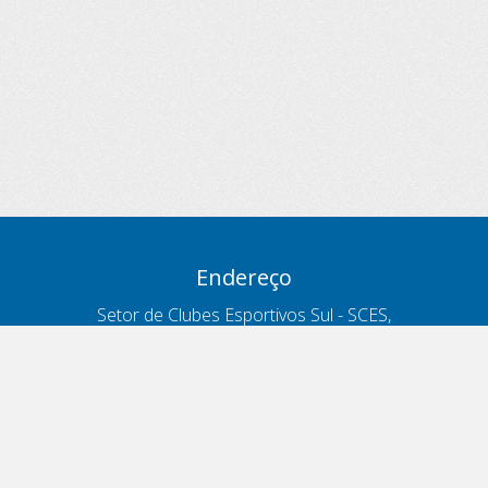
Endereço
Setor de Clubes Esportivos Sul - SCES,
trecho 03, lote 10, Projeto Orla Polo 8
- Brasília - DF
Contatos
Telefone 166