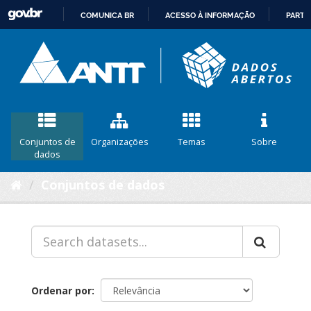
COMUNICA BR
ACESSO À INFORMAÇÃO
PARTI
IR
PARA
O
CONTEÚDO
Conjuntos de
Organizações
Temas
Sobre
dados
Conjuntos de dados
Ordenar por