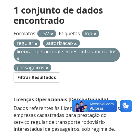
1 conjunto de dados
encontrado
Formatos:
CSV
Etiquetas:
lop
regular
autorizacao
licenca-operacional-secoes-linhas-mercados
passageiros
Filtrar Resultados
Licenças Operacionais [Descontinuado]
Dados referentes às Licenças Operacionais das
empresas cadastradas para prestação do
serviço regular de transporte rodoviário
interestadual de passageiros, sob regime de...