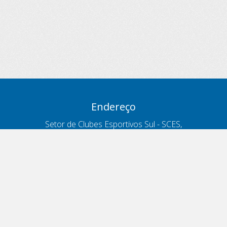
Endereço
Setor de Clubes Esportivos Sul - SCES,
trecho 03, lote 10, Projeto Orla Polo 8
- Brasília - DF
Contatos
Telefone 166
ouvidoria@antt.gov.br
Formulário Fale Conosco