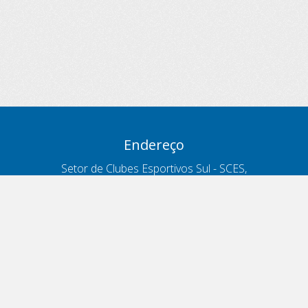
Endereço
Setor de Clubes Esportivos Sul - SCES,
trecho 03, lote 10, Projeto Orla Polo 8
- Brasília - DF
Contatos
Telefone 166
ouvidoria@antt.gov.br
Formulário Fale Conosco