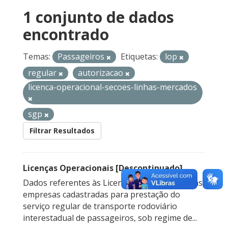
1 conjunto de dados
encontrado
Temas:
Passageiros
Etiquetas:
lop
regular
autorizacao
licenca-operacional-secoes-linhas-mercados
sgp
Filtrar Resultados
Licenças Operacionais [Descontinuado]
Dados referentes às Licenças Operacionais das
empresas cadastradas para prestação do
serviço regular de transporte rodoviário
interestadual de passageiros, sob regime de...