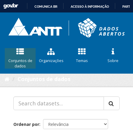
COMUNICA BR
ACESSO À INFORMAÇÃO
PARTI
IR
PARA
O
CONTEÚDO
Conjuntos de
Organizações
Temas
Sobre
dados
Conjuntos de dados
Ordenar por