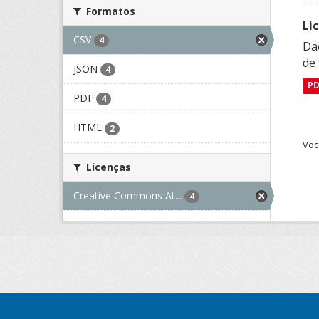
Formatos
Li
CSV
4
Da
de 
JSON
4
P
PDF
4
HTML
2
Voc
Licenças
Creative Commons At...
4