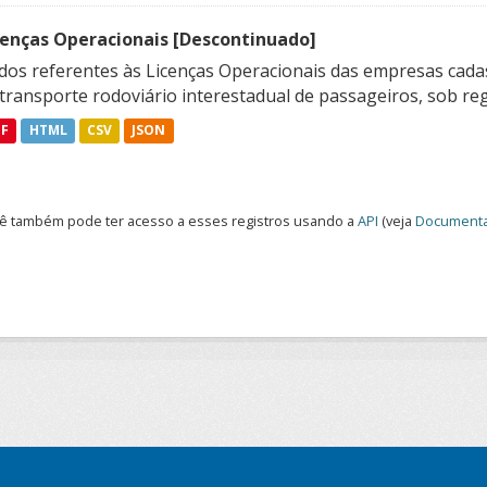
cenças Operacionais [Descontinuado]
dos referentes às Licenças Operacionais das empresas cadas
transporte rodoviário interestadual de passageiros, sob reg
DF
HTML
CSV
JSON
ê também pode ter acesso a esses registros usando a
API
(veja
Documenta