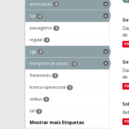
autorizacao
4
lop
4
Ge
passageiros
Dad
4
de
regular
4
P
sgp
4
Ge
transporte-de-passa...
4
Dad
fretamento
3
de
P
licenca-operacional
3
onibus
3
So
taf
3
Re
Mostrar mais Etiquetas
P