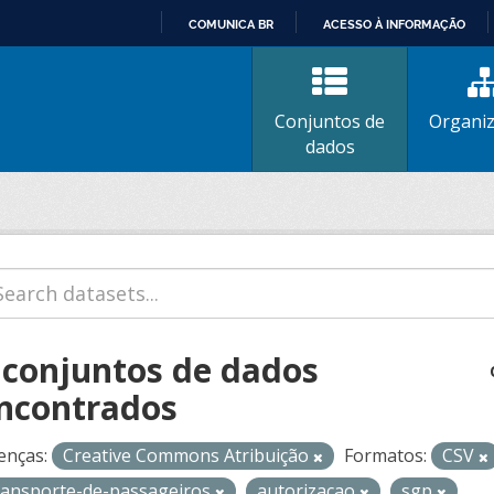
COMUNICA BR
ACESSO À INFORMAÇÃO
IR
PARA
O
Conjuntos de
Organi
CONTEÚDO
dados
 conjuntos de dados
ncontrados
enças:
Creative Commons Atribuição
Formatos:
CSV
ransporte-de-passageiros
autorizacao
sgp