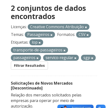
2 conjuntos de dados
encontrados
Licenças:
Creative Commons Atribuição
Temas:
Passageiros
Formatos:
CSV
Etiquetas:
lop
transporte-de-passageiros
passageiros
servico-regular
sgp
Filtrar Resultados
Solicitações de Novos Mercados
[Descontinuado]
Relação dos mercados solicitados pelas
empresas para operar por meio de
autorização.