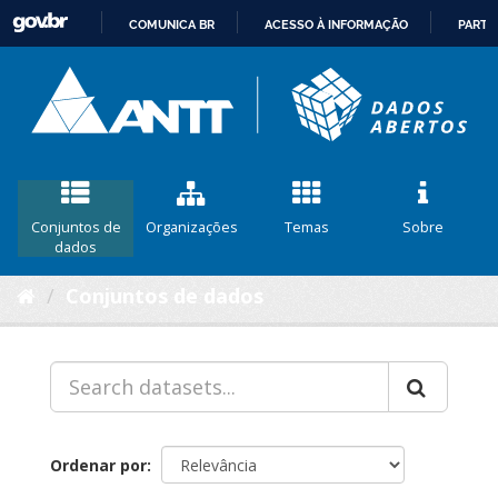
COMUNICA BR
ACESSO À INFORMAÇÃO
PARTI
IR
PARA
O
CONTEÚDO
Conjuntos de
Organizações
Temas
Sobre
dados
Conjuntos de dados
Ordenar por