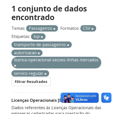
1 conjunto de dados
encontrado
Temas:
Passageiros
Formatos:
CSV
Etiquetas:
lop
transporte-de-passageiros
autorizacao
licenca-operacional-secoes-linhas-mercados
servico-regular
Filtrar Resultados
Licenças Operacionais [Descontinuado]
Dados referentes às Licenças Operacionais das
empresas cadastradas para prestação do