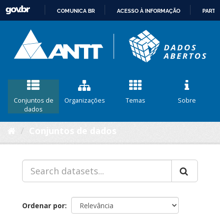
COMUNICA BR
ACESSO À INFORMAÇÃO
PARTI
IR
PARA
O
CONTEÚDO
Conjuntos de
Organizações
Temas
Sobre
dados
Conjuntos de dados
Ordenar por