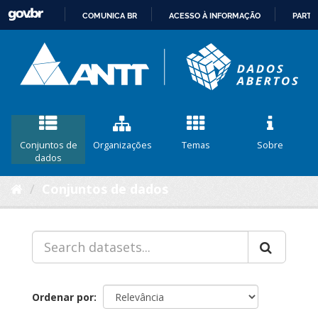
COMUNICA BR
ACESSO À INFORMAÇÃO
PARTI
IR
PARA
O
CONTEÚDO
Conjuntos de
Organizações
Temas
Sobre
dados
Conjuntos de dados
Ordenar por