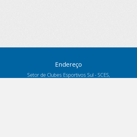
Endereço
Setor de Clubes Esportivos Sul - SCES,
trecho 03, lote 10, Projeto Orla Polo 8
- Brasília - DF
Contatos
Telefone 166
ouvidoria@antt.gov.br
Formulário Fale Conosco