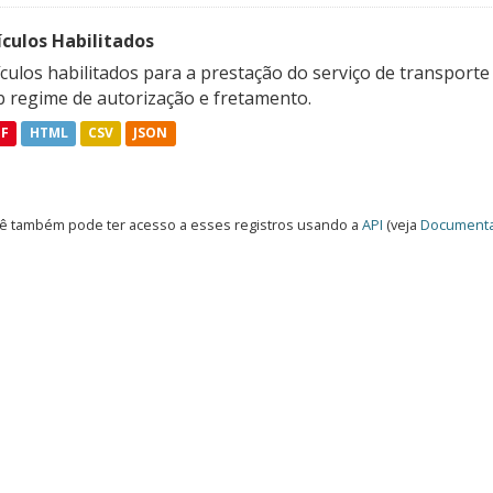
ículos Habilitados
culos habilitados para a prestação do serviço de transporte
b regime de autorização e fretamento.
DF
HTML
CSV
JSON
ê também pode ter acesso a esses registros usando a
API
(veja
Documenta