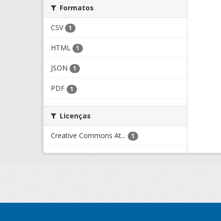
Formatos
CSV
1
HTML
1
JSON
1
PDF
1
Licenças
Creative Commons At...
1