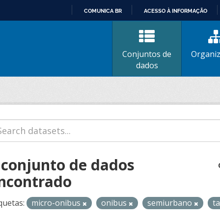
COMUNICA BR
ACESSO À INFORMAÇÃO
IR
PARA
O
Conjuntos de
Organi
CONTEÚDO
dados
 conjunto de dados
ncontrado
quetas:
micro-onibus
onibus
semiurbano
t