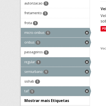
autorizacao
1
Ve
fretamento
1
Veí
so
frota
1
P
micro-onibus
1
onibus
1
Voc
passageiros
1
regular
1
semiurbano
1
sishab
1
taf
1
Mostrar mais Etiquetas