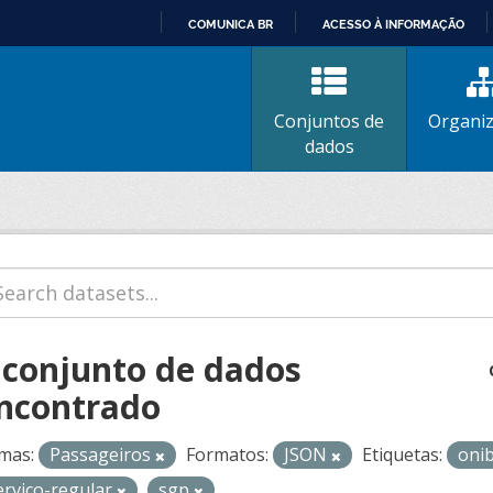
COMUNICA BR
ACESSO À INFORMAÇÃO
IR
PARA
O
Conjuntos de
Organi
CONTEÚDO
dados
 conjunto de dados
ncontrado
mas:
Passageiros
Formatos:
JSON
Etiquetas:
oni
ervico-regular
sgp