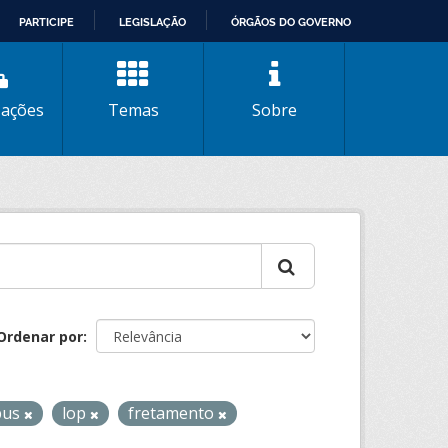
PARTICIPE
LEGISLAÇÃO
ÓRGÃOS DO GOVERNO
zações
Temas
Sobre
Ordenar por
bus
lop
fretamento