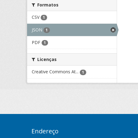
Formatos
CSV
1
JSON
1
PDF
1
Licenças
Creative Commons At...
1
Endereço