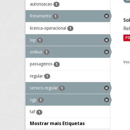
autorizacao
1
fretamento
1
So
licenca-operacional
Re
1
P
lop
1
onibus
1
Voc
passageiros
1
regular
1
servico-regular
1
sgp
1
taf
1
Mostrar mais Etiquetas