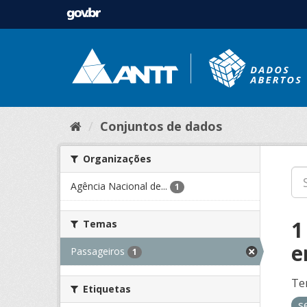
Conjuntos de dados
Organizações
Agência Nacional de...
1
1
Temas
e
Passageiros
1
Te
Etiquetas
s