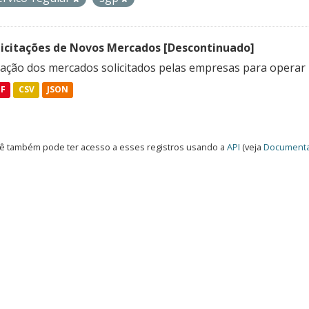
licitações de Novos Mercados [Descontinuado]
lação dos mercados solicitados pelas empresas para operar 
DF
CSV
JSON
ê também pode ter acesso a esses registros usando a
API
(veja
Documenta