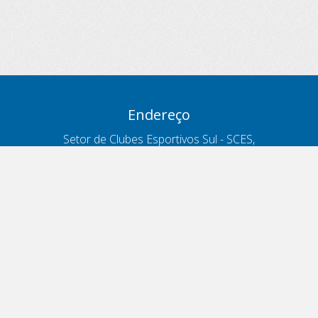
Endereço
Setor de Clubes Esportivos Sul - SCES,
trecho 03, lote 10, Projeto Orla Polo 8
- Brasília - DF
Contatos
Telefone 166
ouvidoria@antt.gov.br
Formulário Fale Conosco