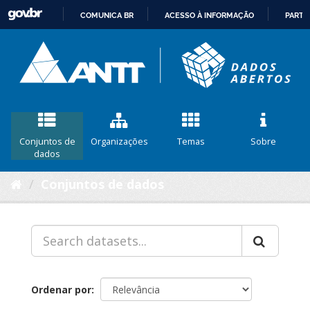
COMUNICA BR
ACESSO À INFORMAÇÃO
PARTI
IR
PARA
O
CONTEÚDO
Conjuntos de
Organizações
Temas
Sobre
dados
Conjuntos de dados
Ordenar por