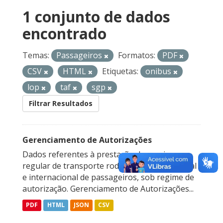
1 conjunto de dados
encontrado
Temas:
Passageiros
Formatos:
PDF
CSV
HTML
Etiquetas:
onibus
lop
taf
sgp
Filtrar Resultados
Gerenciamento de Autorizações
Dados referentes à prestação do serviço
regular de transporte rodoviário interestadual
e internacional de passageiros, sob regime de
autorização. Gerenciamento de Autorizações...
PDF
HTML
JSON
CSV