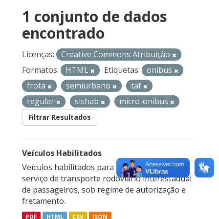
1 conjunto de dados
encontrado
Licenças:
Creative Commons Atribuição
Formatos:
HTML
Etiquetas:
onibus
frota
semiurbano
taf
regular
sishab
micro-onibus
Filtrar Resultados
Veículos Habilitados
Veículos habilitados para a prestação do
serviço de transporte rodoviário interestadual
de passageiros, sob regime de autorização e
fretamento.
PDF
HTML
CSV
JSON