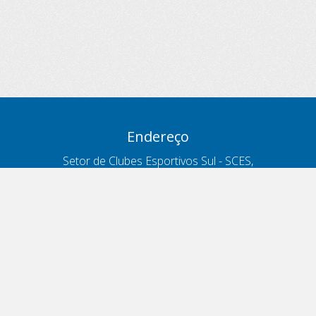
Endereço
Setor de Clubes Esportivos Sul - SCES,
trecho 03, lote 10, Projeto Orla Polo 8
- Brasília - DF
Contatos
Telefone 166
ouvidoria@antt.gov.br
Formulário Fale Conosco