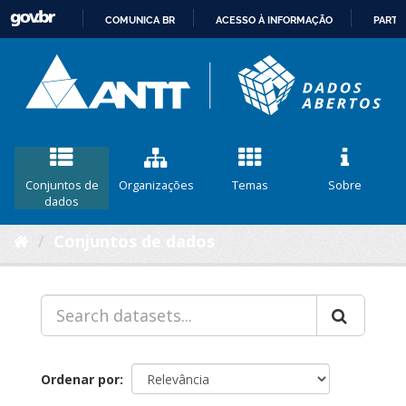
COMUNICA BR
ACESSO À INFORMAÇÃO
PARTI
IR
PARA
O
CONTEÚDO
Conjuntos de
Organizações
Temas
Sobre
dados
Conjuntos de dados
Ordenar por