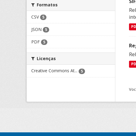
SI
Formatos
Rel
int
CSV
5
P
JSON
5
PDF
5
Re
Rel
Licenças
P
Creative Commons At...
5
Voc