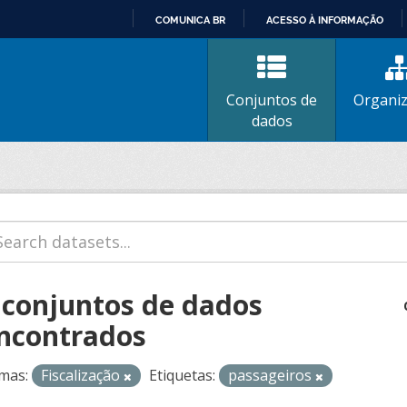
COMUNICA BR
ACESSO À INFORMAÇÃO
IR
PARA
O
Conjuntos de
Organi
CONTEÚDO
dados
 conjuntos de dados
ncontrados
mas:
Fiscalização
Etiquetas:
passageiros