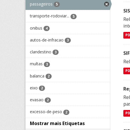
passageiros
5
SI
transporte-rodoviar...
5
Rel
int
onibus
4
P
autos-de-infracao
3
clandestino
3
SI
Rel
multas
3
P
balanca
2
eixo
Re
2
Rel
evasao
2
pa
excesso-de-peso
2
P
Mostrar mais Etiquetas