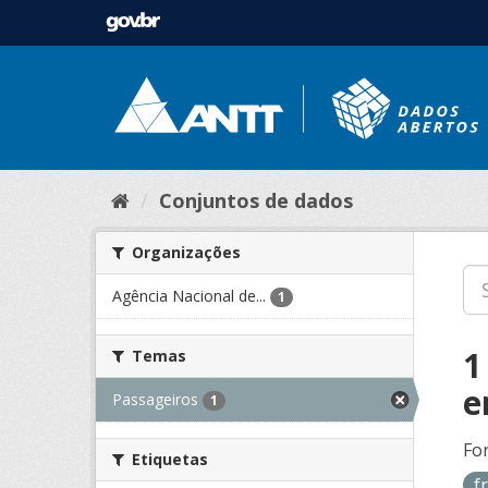
Conjuntos de dados
Organizações
Agência Nacional de...
1
1
Temas
e
Passageiros
1
Fo
Etiquetas
f