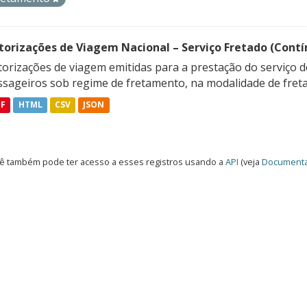
torizações de Viagem Nacional – Serviço Fretado (Contí
orizações de viagem emitidas para a prestação do serviço d
ssageiros sob regime de fretamento, na modalidade de freta
DF
HTML
CSV
JSON
ê também pode ter acesso a esses registros usando a
API
(veja
Documenta