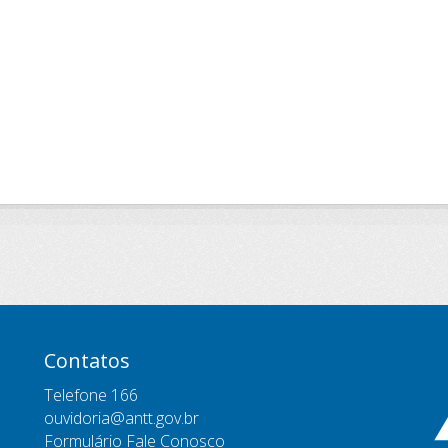
Contatos
Telefone 166
ouvidoria@antt.gov.br
Formulário Fale Conosco