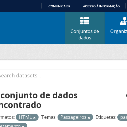
COMUNICA BR
ACESSO À INFORMAÇÃO
IR
PARA
O
Conjuntos de
Organi
CONTEÚDO
dados
 conjunto de dados
ncontrado
rmatos:
HTML
Temas:
Passageiros
Etiquetas:
pa
retamento