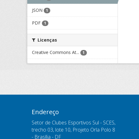
JSON
1
PDF
1
Licenças
Creative Commons At...
1
Endereço
Setor de Clubes Esportivos Sul - SCES,
trecho 03, lote 10, Projeto Orla Polo 8
- Brasília - DF