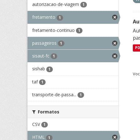
autorizacao-de-viagem
1
fretamento
1
Au
fretamento-continuo
Aut
1
pa
passageiros
1
P
sisaut-fc
1
sishab
1
Voc
taf
1
transporte-de-passa...
1
Formatos
CSV
1
HTML
1