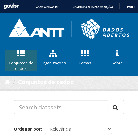
COMUNICA BR
ACESSO À INFORMAÇÃO
PARTI
IR
PARA
O
CONTEÚDO
Conjuntos de
Organizações
Temas
Sobre
dados
Conjuntos de dados
Ordenar por