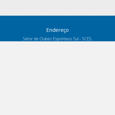
Endereço
Setor de Clubes Esportivos Sul - SCES,
trecho 03, lote 10, Projeto Orla Polo 8
- Brasília - DF
Contatos
Telefone 166
ouvidoria@antt.gov.br
Formulário Fale Conosco