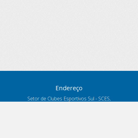
Endereço
Setor de Clubes Esportivos Sul - SCES,
trecho 03, lote 10, Projeto Orla Polo 8
- Brasília - DF
Contatos