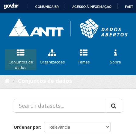
COMUNICA BR
ACESSO À INFORMAÇÃO
PARTI
IR
PARA
O
CONTEÚDO
Conjuntos de
Organizações
Temas
Sobre
dados
Conjuntos de dados
Ordenar por