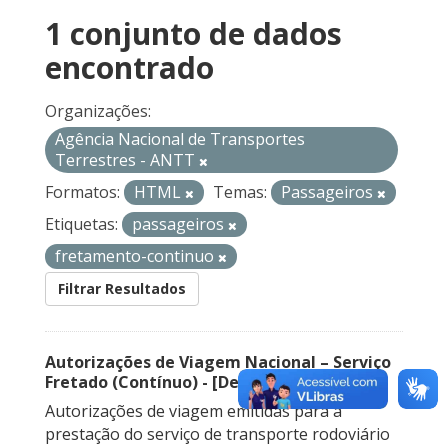
1 conjunto de dados
encontrado
Organizações:
Agência Nacional de Transportes
Terrestres - ANTT
Formatos:
HTML
Temas:
Passageiros
Etiquetas:
passageiros
fretamento-continuo
Filtrar Resultados
Autorizações de Viagem Nacional – Serviço
Fretado (Contínuo) - [Descontinuado]
Autorizações de viagem emitidas para a
prestação do serviço de transporte rodoviário