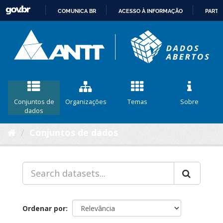
COMUNICA BR
ACESSO À INFORMAÇÃO
PARTI
IR
PARA
O
CONTEÚDO
Conjuntos de
Organizações
Temas
Sobre
dados
Conjuntos de dados
Ordenar por