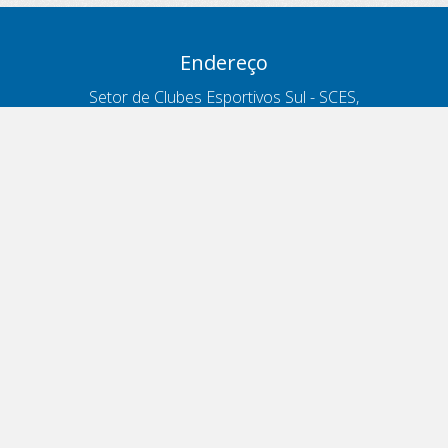
Endereço
Setor de Clubes Esportivos Sul - SCES,
trecho 03, lote 10, Projeto Orla Polo 8
- Brasília - DF
Contatos
Telefone 166
ouvidoria@antt.gov.br
Formulário Fale Conosco