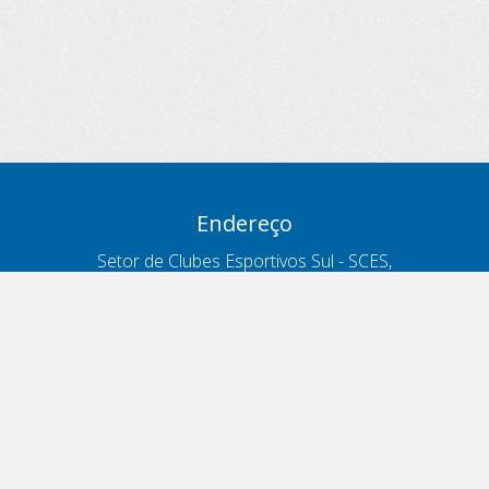
Endereço
Setor de Clubes Esportivos Sul - SCES,
trecho 03, lote 10, Projeto Orla Polo 8
- Brasília - DF
Contatos
Telefone 166
ouvidoria@antt.gov.br
Formulário Fale Conosco