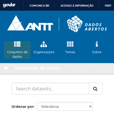
COMUNICA BR
ACESSO À INFORMAÇÃO
PARTI
IR
PARA
O
CONTEÚDO
Conjuntos de
Organizações
Temas
Sobre
dados
Conjuntos de dados
Ordenar por