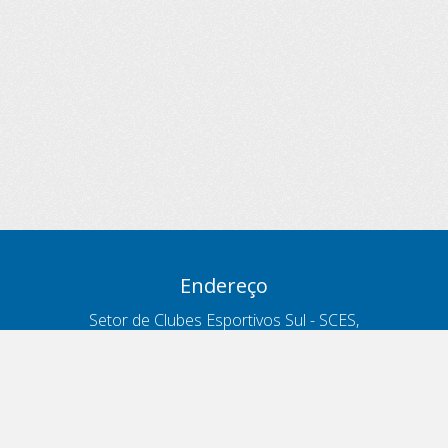
Endereço
Setor de Clubes Esportivos Sul - SCES,
trecho 03, lote 10, Projeto Orla Polo 8
- Brasília - DF
Contatos