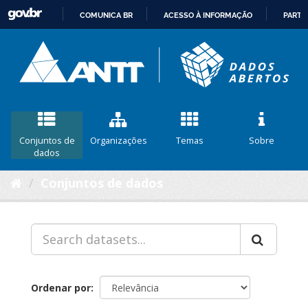
COMUNICA BR
ACESSO À INFORMAÇÃO
PARTI
IR
PARA
O
CONTEÚDO
Conjuntos de
Organizações
Temas
Sobre
dados
Conjuntos de dados
Ordenar por