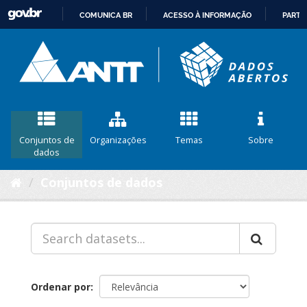
COMUNICA BR
ACESSO À INFORMAÇÃO
PARTI
IR
PARA
O
CONTEÚDO
Conjuntos de
Organizações
Temas
Sobre
dados
Conjuntos de dados
Ordenar por