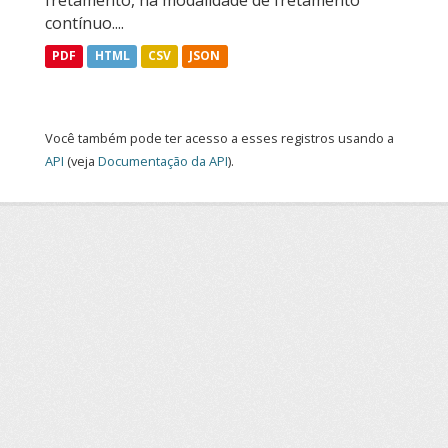
fretamento, na modalidade de fretamento
contínuo....
PDF
HTML
CSV
JSON
Você também pode ter acesso a esses registros usando a
API
(veja
Documentação da API
).