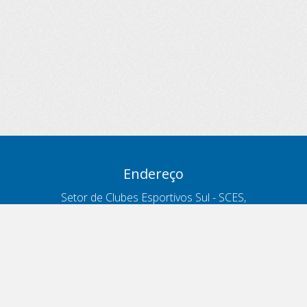
Endereço
Setor de Clubes Esportivos Sul - SCES,
trecho 03, lote 10, Projeto Orla Polo 8
- Brasília - DF
Contatos
Telefone 166