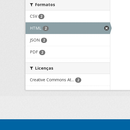
Formatos
CSV
2
HTML
2
JSON
2
PDF
2
Licenças
Creative Commons At...
2