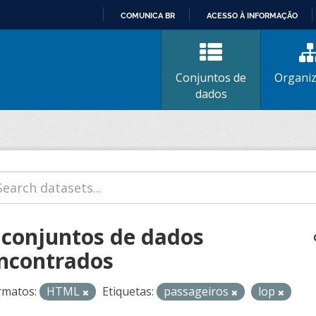
COMUNICA BR
ACESSO À INFORMAÇÃO
IR
PARA
O
Conjuntos de
Organi
CONTEÚDO
dados
 conjuntos de dados
ncontrados
rmatos:
HTML
Etiquetas:
passageiros
lop