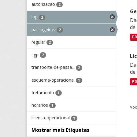
autorizacao
2
Ge
lop
2
Dad
de
passageiros
2
P
regular
2
sgp
2
Li
Da
transporte-de-passa...
2
de 
esquema-operacional
1
P
fretamento
1
horarios
1
Voc
licenca-operacional
1
Mostrar mais Etiquetas