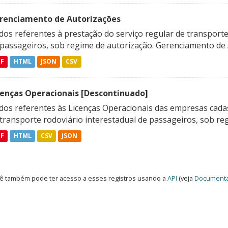
renciamento de Autorizações
os referentes à prestação do serviço regular de transporte 
 passageiros, sob regime de autorização. Gerenciamento de A
DF
HTML
JSON
CSV
cenças Operacionais [Descontinuado]
dos referentes às Licenças Operacionais das empresas cadas
transporte rodoviário interestadual de passageiros, sob reg
DF
HTML
CSV
JSON
ê também pode ter acesso a esses registros usando a
API
(veja
Documenta