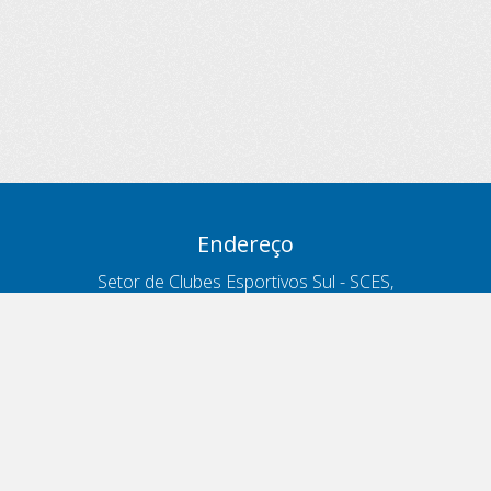
Endereço
Setor de Clubes Esportivos Sul - SCES,
trecho 03, lote 10, Projeto Orla Polo 8
- Brasília - DF
Contatos
Telefone 166
ouvidoria@antt.gov.br