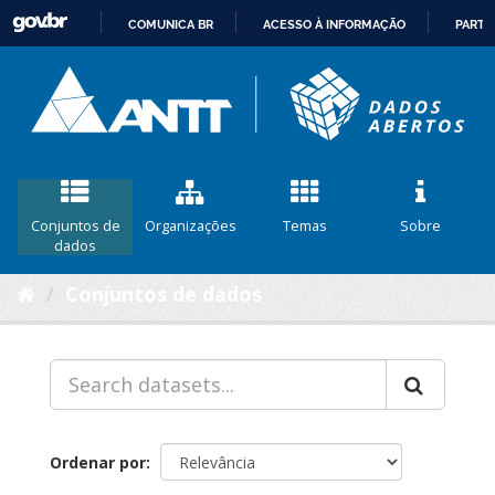
COMUNICA BR
ACESSO À INFORMAÇÃO
PARTI
IR
PARA
O
CONTEÚDO
Conjuntos de
Organizações
Temas
Sobre
dados
Conjuntos de dados
Ordenar por