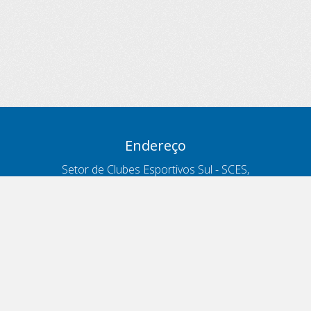
Endereço
Setor de Clubes Esportivos Sul - SCES,
trecho 03, lote 10, Projeto Orla Polo 8
- Brasília - DF
Contatos
Telefone 166
ouvidoria@antt.gov.br
Formulário Fale Conosco