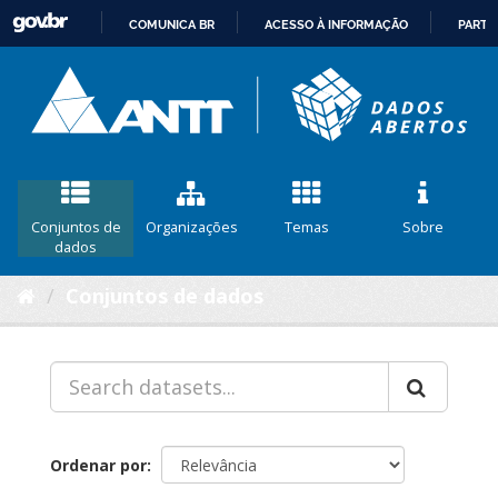
COMUNICA BR
ACESSO À INFORMAÇÃO
PARTI
IR
PARA
O
CONTEÚDO
Conjuntos de
Organizações
Temas
Sobre
dados
Conjuntos de dados
Ordenar por