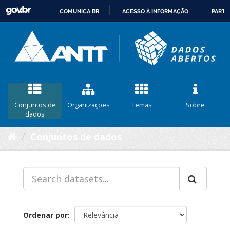
COMUNICA BR
ACESSO À INFORMAÇÃO
PARTI
IR
PARA
O
CONTEÚDO
Conjuntos de
Organizações
Temas
Sobre
dados
Conjuntos de dados
Ordenar por