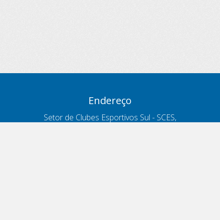
Endereço
Setor de Clubes Esportivos Sul - SCES,
trecho 03, lote 10, Projeto Orla Polo 8
- Brasília - DF
Contatos
Telefone 166
ouvidoria@antt.gov.br
Formulário Fale Conosco