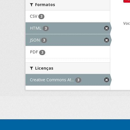
Formatos
CSV
3
Voc
HTML
3
JSON
3
PDF
3
Licenças
Creative Commons At...
3