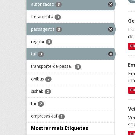
autorizacao
3
fretamento
3
Ge
passageiros
Dad
3
de
regular
3
P
taf
3
Em
transporte-de-passa...
3
Emp
onibus
2
in
P
sishab
2
tar
2
Ve
empresas-taf
1
Veí
so
Mostrar mais Etiquetas
P