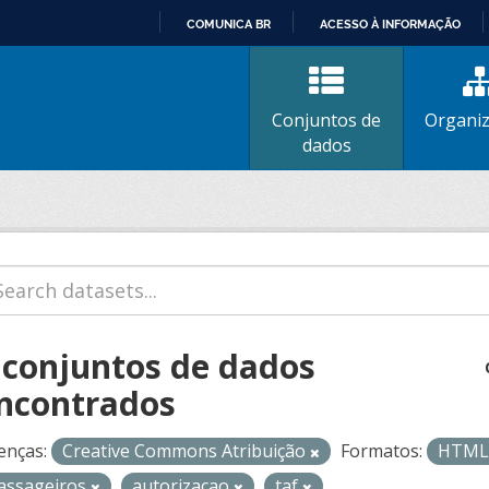
COMUNICA BR
ACESSO À INFORMAÇÃO
IR
PARA
O
Conjuntos de
Organi
CONTEÚDO
dados
 conjuntos de dados
ncontrados
enças:
Creative Commons Atribuição
Formatos:
HTM
assageiros
autorizacao
taf