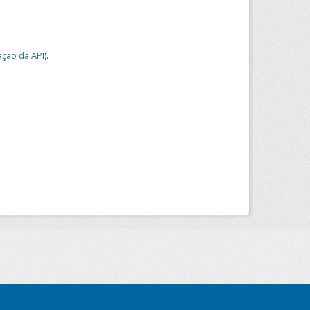
ção da API
).