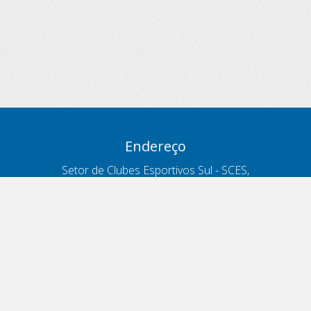
Endereço
Setor de Clubes Esportivos Sul - SCES,
trecho 03, lote 10, Projeto Orla Polo 8
- Brasília - DF
Contatos
Telefone 166
ouvidoria@antt.gov.br
Formulário Fale Conosco