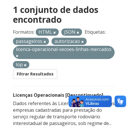
1 conjunto de dados
encontrado
Formatos:
HTML
JSON
Etiquetas:
passageiros
autorizacao
licenca-operacional-secoes-linhas-mercados
lop
Filtrar Resultados
Licenças Operacionais [Descontinuado]
Dados referentes às Licenças Operacionais das
empresas cadastradas para prestação do
serviço regular de transporte rodoviário
interestadual de passageiros, sob regime de...