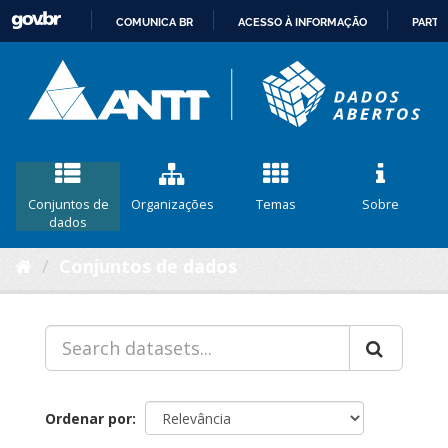
COMUNICA BR
ACESSO À INFORMAÇÃO
PARTI
IR
PARA
O
CONTEÚDO
Conjuntos de
Organizações
Temas
Sobre
dados
Conjuntos de dados
Ordenar por