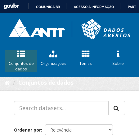
COMUNICA BR
ACESSO À INFORMAÇÃO
PARTI
IR
PARA
O
CONTEÚDO
Conjuntos de
Organizações
Temas
Sobre
dados
Conjuntos de dados
Ordenar por