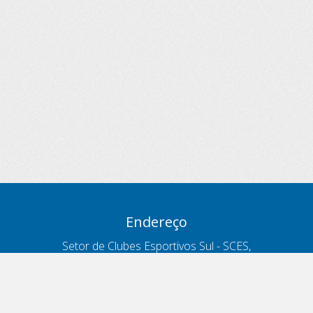
Endereço
Setor de Clubes Esportivos Sul - SCES,
trecho 03, lote 10, Projeto Orla Polo 8
- Brasília - DF