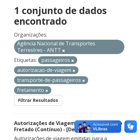
1 conjunto de dados
encontrado
Organizações:
Agência Nacional de Transportes
Terrestres - ANTT
Etiquetas:
passageiros
autorizacao-de-viagem
transporte-de-passageiros
fretamento
Filtrar Resultados
Autorizações de Viagem Nacional – Serviço
Fretado (Contínuo) - [Descontinuado]
Autorizações de viagem emitidas para a