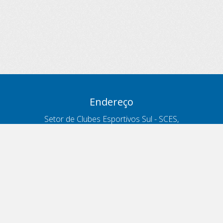
Endereço
Setor de Clubes Esportivos Sul - SCES,
trecho 03, lote 10, Projeto Orla Polo 8
- Brasília - DF
Contatos
Telefone 166
ouvidoria@antt.gov.br
Formulário Fale Conosco