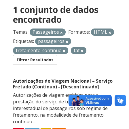
1 conjunto de dados
encontrado
Temas:
Passageiros
Formatos:
HTML
Etiquetas:
passageiros
fretamento-continuo
taf
Filtrar Resultados
Autorizações de Viagem Nacional – Serviço
Fretado (Contínuo) - [Descontinuado]
Autorizações de viagem emitidas para a
prestação do serviço de transporte rodoviário
interestadual de passageiros sob regime de
fretamento, na modalidade de fretamento
contínuo....