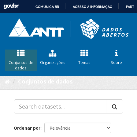
COMUNICA BR
ACESSO À INFORMAÇÃO
PARTI
IR
PARA
O
CONTEÚDO
Conjuntos de
Organizações
Temas
Sobre
dados
Conjuntos de dados
Ordenar por