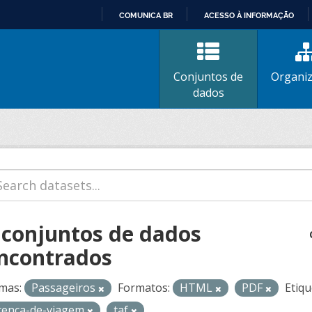
COMUNICA BR
ACESSO À INFORMAÇÃO
IR
PARA
O
Conjuntos de
Organi
CONTEÚDO
dados
 conjuntos de dados
ncontrados
mas:
Passageiros
Formatos:
HTML
PDF
Etiqu
icenca-de-viagem
taf