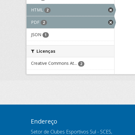
HTML
2
PDF
2
JSON
1
Licenças
Creative Commons At...
2
Endereço
Setor de Clubes Esportivos Sul - SCES,