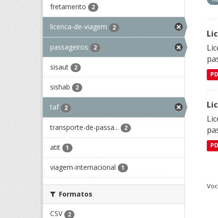
fretamento
2
licenca-de-viagem
2
Li
passageiros
Lic
2
pa
sisaut
2
P
sishab
2
Li
taf
2
Lic
transporte-de-passa...
2
pa
P
atit
1
viagem-internacional
1
Voc
Formatos
CSV
2