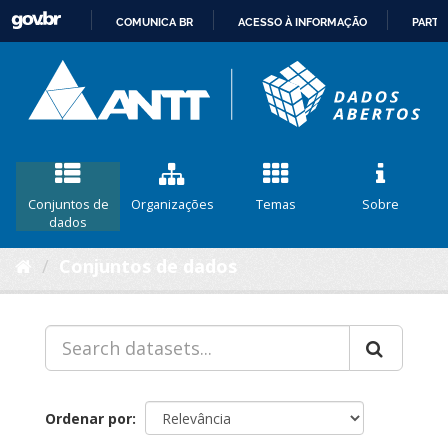
COMUNICA BR
ACESSO À INFORMAÇÃO
PARTI
IR
PARA
O
CONTEÚDO
Conjuntos de
Organizações
Temas
Sobre
dados
Conjuntos de dados
Ordenar por