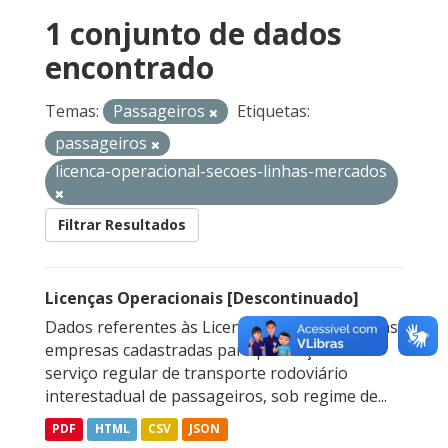
1 conjunto de dados
encontrado
Temas:
Passageiros
Etiquetas:
passageiros
licenca-operacional-secoes-linhas-mercados
Filtrar Resultados
Licenças Operacionais [Descontinuado]
Dados referentes às Licenças Operacionais das
empresas cadastradas para prestação do
serviço regular de transporte rodoviário
interestadual de passageiros, sob regime de...
PDF
HTML
CSV
JSON