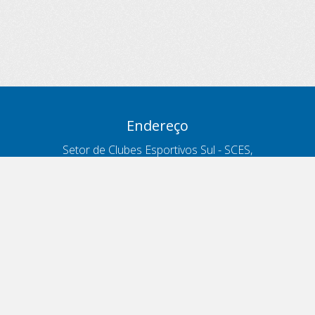
Endereço
Setor de Clubes Esportivos Sul - SCES,
trecho 03, lote 10, Projeto Orla Polo 8
- Brasília - DF
Contatos
Telefone 166
ouvidoria@antt.gov.br
Formulário Fale Conosco