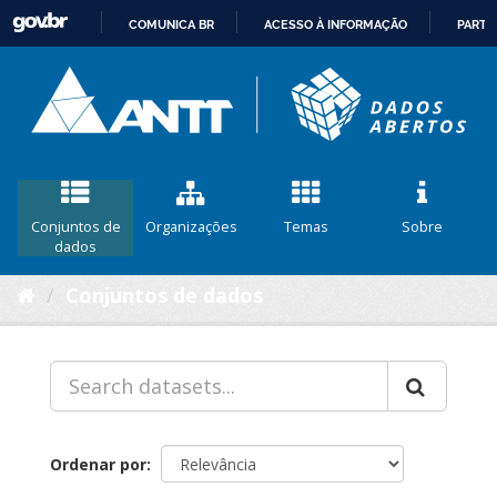
COMUNICA BR
ACESSO À INFORMAÇÃO
PARTI
IR
PARA
O
CONTEÚDO
Conjuntos de
Organizações
Temas
Sobre
dados
Conjuntos de dados
Ordenar por