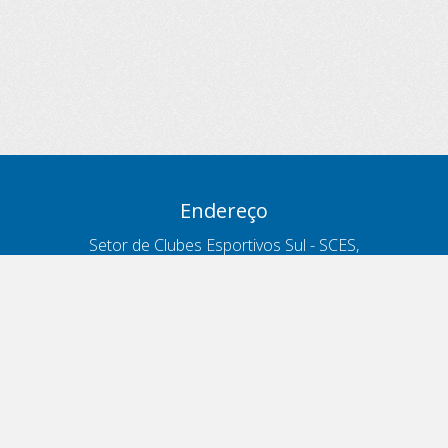
Endereço
Setor de Clubes Esportivos Sul - SCES,
trecho 03, lote 10, Projeto Orla Polo 8
- Brasília - DF
Contatos
Telefone 166
ouvidoria@antt.gov.br
Formulário Fale Conosco