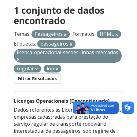
1 conjunto de dados
encontrado
Temas:
Passageiros
Formatos:
HTML
Etiquetas:
passageiros
licenca-operacional-secoes-linhas-mercados
regular
lop
Filtrar Resultados
Licenças Operacionais [Descontinuado]
Dados referentes às Licenças Operacionais das
empresas cadastradas para prestação do
serviço regular de transporte rodoviário
interestadual de passageiros, sob regime de...