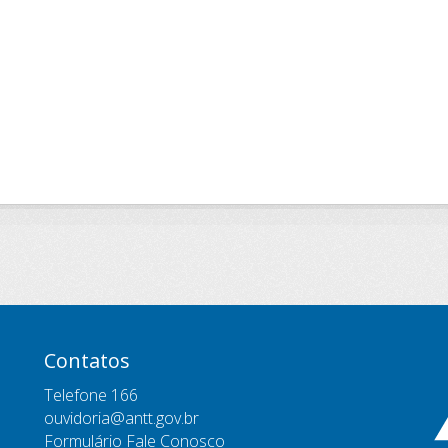
Contatos
Telefone 166
ouvidoria@antt.gov.br
Formulário Fale Conosco