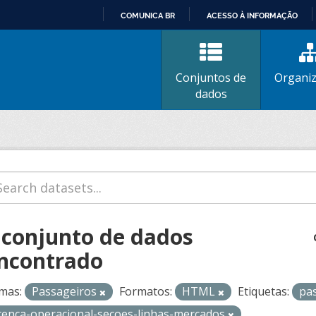
COMUNICA BR
ACESSO À INFORMAÇÃO
IR
PARA
O
Conjuntos de
Organi
CONTEÚDO
dados
 conjunto de dados
ncontrado
mas:
Passageiros
Formatos:
HTML
Etiquetas:
pa
icenca-operacional-secoes-linhas-mercados