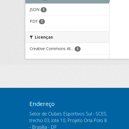
JSON
1
PDF
1
Licenças
Creative Commons At...
1
Endereço
Setor de Clubes Esportivos Sul - SCES,
trecho 03, lote 10, Projeto Orla Polo 8
- Brasília - DF