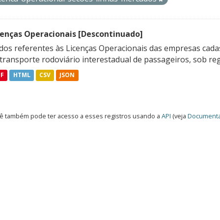
cenças Operacionais [Descontinuado]
dos referentes às Licenças Operacionais das empresas cadas
transporte rodoviário interestadual de passageiros, sob reg
DF
HTML
CSV
JSON
ê também pode ter acesso a esses registros usando a
API
(veja
Documenta