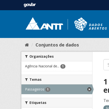
Conjuntos de dados
Organizações
Agência Nacional de...
1
1
Temas
e
Passageiros
1
Te
Etiquetas
l