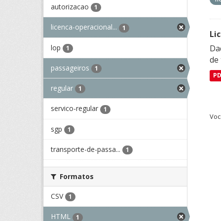
autorizacao
1
licenca-operacional...
1
Li
lop
Da
1
de 
passageiros
1
P
regular
1
servico-regular
1
Voc
sgp
1
transporte-de-passa...
1
Formatos
CSV
1
HTML
1