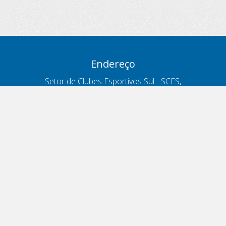
Endereço
Setor de Clubes Esportivos Sul - SCES,
trecho 03, lote 10, Projeto Orla Polo 8
- Brasília - DF
Contatos
Telefone 166
ouvidoria@antt.gov.br
Formulário Fale Conosco