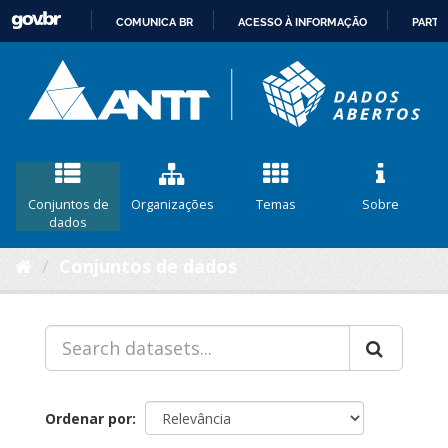
COMUNICA BR
ACESSO À INFORMAÇÃO
PARTI
IR
PARA
O
CONTEÚDO
Conjuntos de
Organizações
Temas
Sobre
dados
Conjuntos de dados
Ordenar por