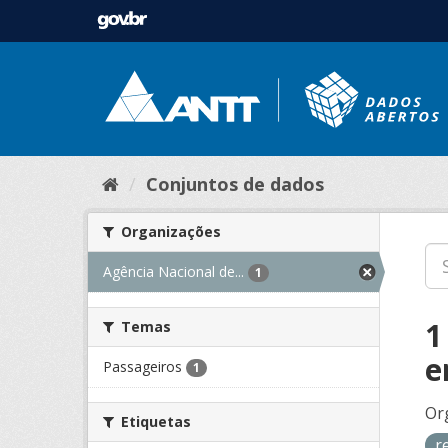
Conjuntos de dados
Organizações
Agência Nacional de...
1
1
Temas
e
Passageiros
1
Or
Etiquetas
r