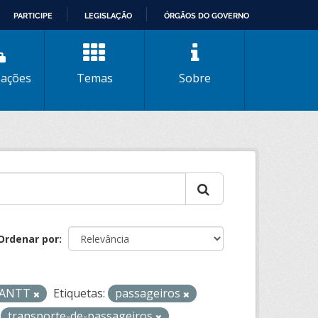
PARTICIPE
LEGISLAÇÃO
ÓRGÃOS DO GOVERNO
zações
Temas
Sobre
Ordenar por
- ANTT
Etiquetas:
passageiros
transporte-de-passageiros