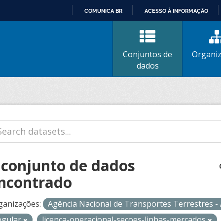
COMUNICA BR
ACESSO À INFORMAÇÃO
IR
PARA
O
Conjuntos de
Organi
CONTEÚDO
dados
 conjunto de dados
ncontrado
ganizações:
Agência Nacional de Transportes Terrestres 
egular
licenca-operacional-secoes-linhas-mercados