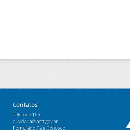
Contatos
Telefone 166
ouvidoria@antt.gov.br
Formulário Fale Conosco