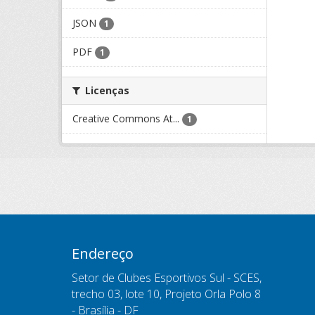
JSON
1
PDF
1
Licenças
Creative Commons At...
1
Endereço
Setor de Clubes Esportivos Sul - SCES,
trecho 03, lote 10, Projeto Orla Polo 8
- Brasília - DF