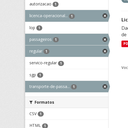
autorizacao
1
licenca-operacional...
1
Li
lop
Da
1
de 
passageiros
1
P
regular
1
servico-regular
1
Voc
sgp
1
transporte-de-passa...
1
Formatos
CSV
1
HTML
1