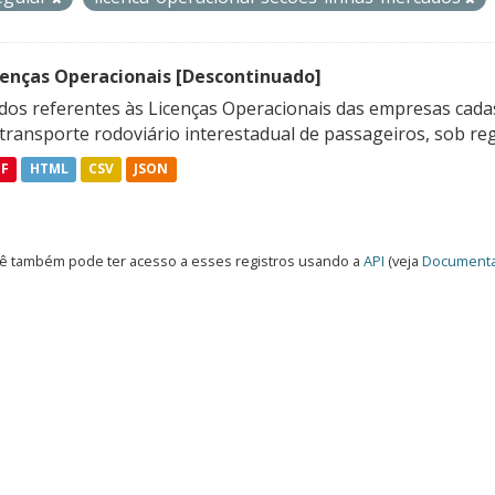
cenças Operacionais [Descontinuado]
dos referentes às Licenças Operacionais das empresas cadas
transporte rodoviário interestadual de passageiros, sob reg
DF
HTML
CSV
JSON
ê também pode ter acesso a esses registros usando a
API
(veja
Documenta