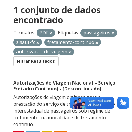
1 conjunto de dados
encontrado
Formatos:
PDF
Etiquetas:
passageiros
sisaut-fc
fretamento-continuo
autorizacao-de-viagem
Filtrar Resultados
Autorizações de Viagem Nacional – Serviço
Fretado (Contínuo) - [Descontinuado]
Autorizações de viagem emitidas para a
prestação do serviço de transporte rodoviário
interestadual de passageiros sob regime de
fretamento, na modalidade de fretamento
contínuo....