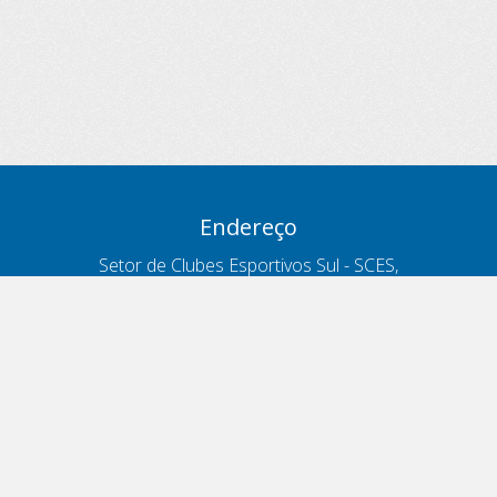
Endereço
Setor de Clubes Esportivos Sul - SCES,
trecho 03, lote 10, Projeto Orla Polo 8
- Brasília - DF
Contatos
Telefone 166
ouvidoria@antt.gov.br
Formulário Fale Conosco