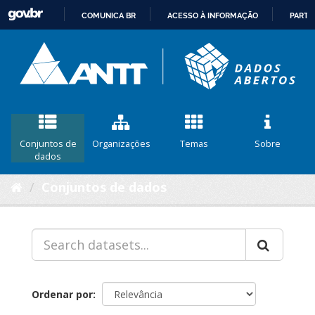
COMUNICA BR
ACESSO À INFORMAÇÃO
PARTI
IR
PARA
O
CONTEÚDO
Conjuntos de
Organizações
Temas
Sobre
dados
Conjuntos de dados
Ordenar por