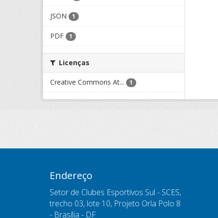
JSON
1
PDF
1
Licenças
Creative Commons At...
1
Endereço
Setor de Clubes Esportivos Sul - SCES,
trecho 03, lote 10, Projeto Orla Polo 8
- Brasília - DF