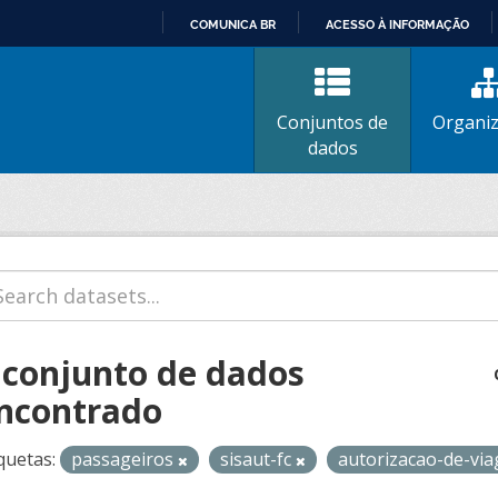
COMUNICA BR
ACESSO À INFORMAÇÃO
IR
PARA
O
Conjuntos de
Organi
CONTEÚDO
dados
 conjunto de dados
ncontrado
quetas:
passageiros
sisaut-fc
autorizacao-de-vi