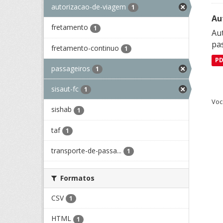
autorizacao-de-viagem
1
Au
fretamento
1
Aut
pa
fretamento-continuo
1
P
passageiros
1
sisaut-fc
1
Voc
sishab
1
taf
1
transporte-de-passa...
1
Formatos
CSV
1
HTML
1