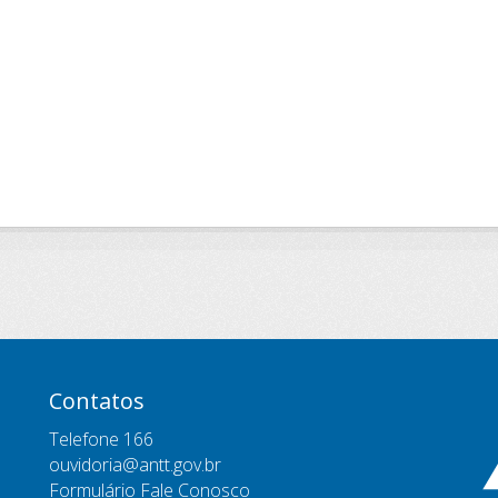
Contatos
Telefone 166
ouvidoria@antt.gov.br
Formulário Fale Conosco