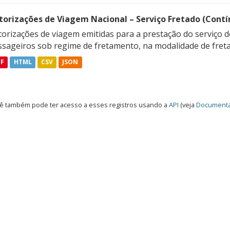
torizações de Viagem Nacional – Serviço Fretado (Contí
orizações de viagem emitidas para a prestação do serviço d
ssageiros sob regime de fretamento, na modalidade de freta
DF
HTML
CSV
JSON
ê também pode ter acesso a esses registros usando a
API
(veja
Documenta