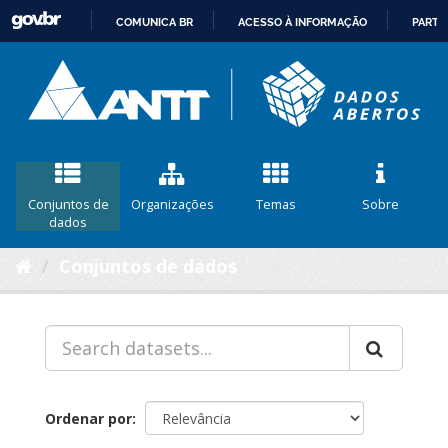
COMUNICA BR
ACESSO À INFORMAÇÃO
PARTI
IR
PARA
O
CONTEÚDO
Conjuntos de
Organizações
Temas
Sobre
dados
Conjuntos de dados
Ordenar por