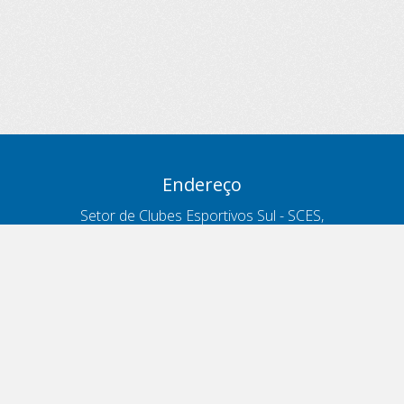
Endereço
Setor de Clubes Esportivos Sul - SCES,
trecho 03, lote 10, Projeto Orla Polo 8
- Brasília - DF
Contatos
Telefone 166
ouvidoria@antt.gov.br
Formulário Fale Conosco