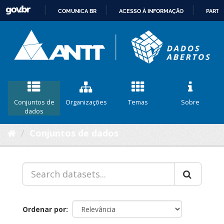
COMUNICA BR
ACESSO À INFORMAÇÃO
PARTI
IR
PARA
O
CONTEÚDO
Conjuntos de
Organizações
Temas
Sobre
dados
Conjuntos de dados
Ordenar por