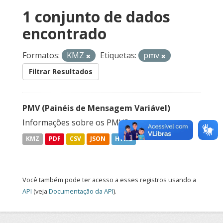
1 conjunto de dados
encontrado
Formatos:
KMZ
Etiquetas:
pmv
Filtrar Resultados
PMV (Painéis de Mensagem Variável)
Informações sobre os PMVS.
KMZ
PDF
CSV
JSON
HTML
Você também pode ter acesso a esses registros usando a
API
(veja
Documentação da API
).