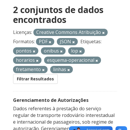
2 conjuntos de dados
encontrados
Licenças:
Creative Commons Atribuição
Formatos:
PDF
JSON
Etiquetas:
pontos
onibus
lop
horarios
esquema-operacional
fretamento
linhas
Filtrar Resultados
Gerenciamento de Autorizações
Dados referentes à prestação do serviço
regular de transporte rodoviário interestadual
e internacional de passageiros, sob regime de
autorização. Gerenciamento de Autorizações...