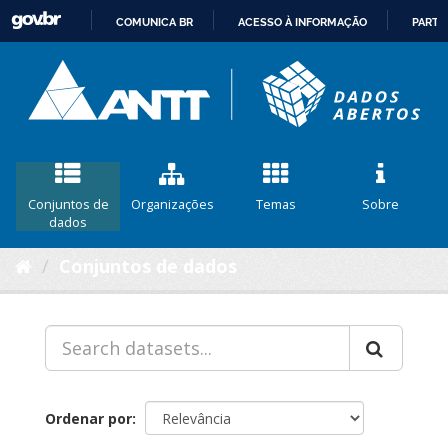
COMUNICA BR
ACESSO À INFORMAÇÃO
PARTI
IR
PARA
O
CONTEÚDO
Conjuntos de
Organizações
Temas
Sobre
dados
Conjuntos de dados
Ordenar por