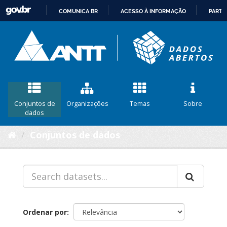
COMUNICA BR
ACESSO À INFORMAÇÃO
PARTI
IR
PARA
O
CONTEÚDO
Conjuntos de
Organizações
Temas
Sobre
dados
Conjuntos de dados
Ordenar por