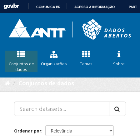
COMUNICA BR
ACESSO À INFORMAÇÃO
PARTI
IR
PARA
O
CONTEÚDO
Conjuntos de
Organizações
Temas
Sobre
dados
Conjuntos de dados
Ordenar por