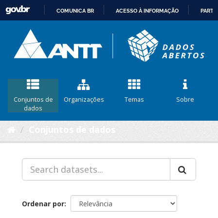
COMUNICA BR
ACESSO À INFORMAÇÃO
PARTI
IR
PARA
O
CONTEÚDO
Conjuntos de
Organizações
Temas
Sobre
dados
Conjuntos de dados
Ordenar por