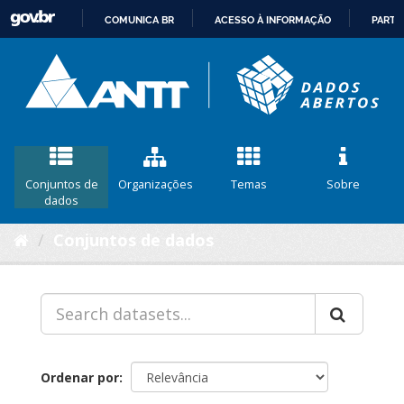
COMUNICA BR
ACESSO À INFORMAÇÃO
PARTI
IR
PARA
O
CONTEÚDO
Conjuntos de
Organizações
Temas
Sobre
dados
Conjuntos de dados
Ordenar por