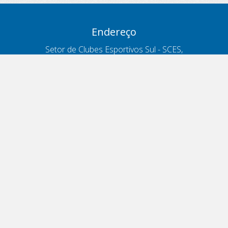
Endereço
Setor de Clubes Esportivos Sul - SCES,
trecho 03, lote 10, Projeto Orla Polo 8
- Brasília - DF
Contatos
Telefone 166
ouvidoria@antt.gov.br
Formulário Fale Conosco