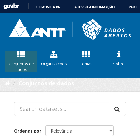
COMUNICA BR
ACESSO À INFORMAÇÃO
PARTI
IR
PARA
O
CONTEÚDO
Conjuntos de
Organizações
Temas
Sobre
dados
Conjuntos de dados
Ordenar por