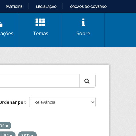
PARTICIPE
LEGISLAÇÃO
ÓRGÃOS DO GOVERNO
zações
Temas
Sobre
Ordenar por
lar
gular
sgp