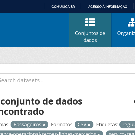
COMUNICA BR
ACESSO À INFORMAÇÃO
IR
PARA
O
Conjuntos de
Organi
CONTEÚDO
dados
 conjunto de dados
ncontrado
mas:
Passageiros
Formatos:
CSV
Etiquetas:
regu
icenca-operacional-secoes-linhas-mercados
servico-re