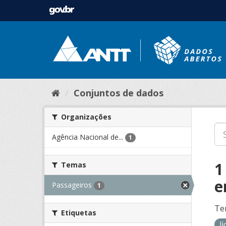
Conjuntos de dados
Organizações
Agência Nacional de...
1
1
Temas
e
Passageiros
1
Te
Etiquetas
l