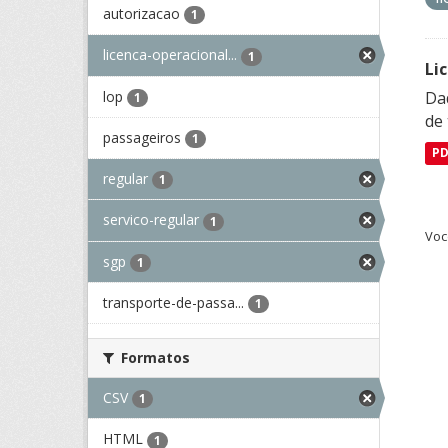
autorizacao
1
licenca-operacional...
1
Li
lop
Da
1
de 
passageiros
1
P
regular
1
servico-regular
1
Voc
sgp
1
transporte-de-passa...
1
Formatos
CSV
1
HTML
1