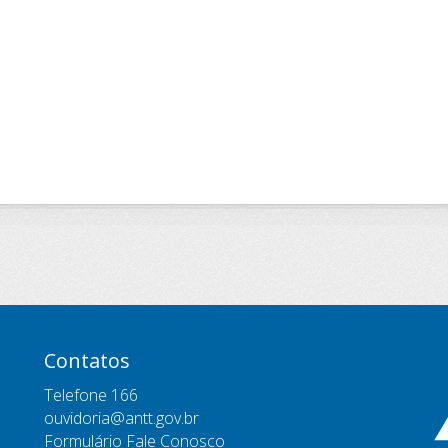
Contatos
Telefone 166
ouvidoria@antt.gov.br
Formulário Fale Conosco