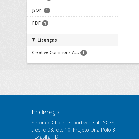
JSON
1
PDF
1
Licenças
Creative Commons At...
1
Endereço
Setor de Clubes Esportivos Sul - SCES,
trecho 03, lote 10, Projeto Orla Polo 8
- Brasília - DF