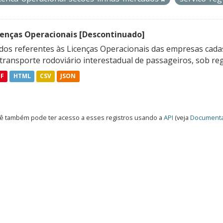
cenças Operacionais [Descontinuado]
dos referentes às Licenças Operacionais das empresas cadas
transporte rodoviário interestadual de passageiros, sob reg
DF
HTML
CSV
JSON
ê também pode ter acesso a esses registros usando a
API
(veja
Documenta